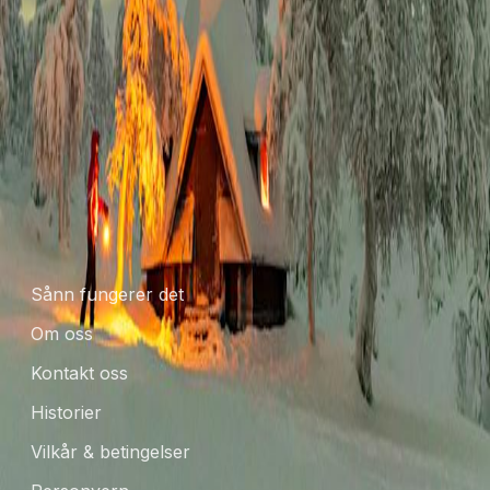
Bli inspirert
Spenn-appen er mer enn bare en digital lommebok. Besøk appen
ofte for å se nye tilbud, opplevelser og tips til hvordan du kan få
mest mulig ut av Spenn-opplevelsen din.
DINE FLEKSIBLE POENG
Sånn fungerer det
Om oss
Kontakt oss
Historier
Vilkår & betingelser