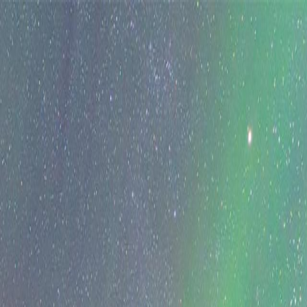
Sånn fungerer det
Om oss
Kontakt oss
Historier
Last ned appen
Sånn fungerer det