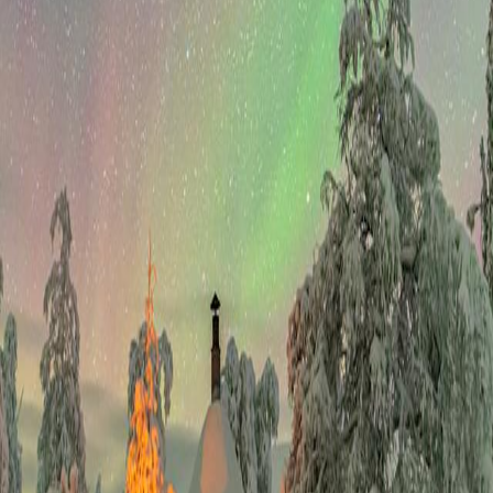
opp til deg hvordan du bruker dine velfortjente Spenn. Du velger
selv hva som gir deg mest verdi.
Last ned appen
KOM I GANG
Bli med – det er enkelt!
Last ned
Last ned appen
Få mest mulig ut av Spenn-opplevelsen din ved å laste ned appen!
Aktiver Spenn
Alt på ett sted
Koble sammen fordelsprogrammene dine, så tjener du Spenn
raskere og kan samle dem på ett sted.
Inspirasjon