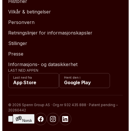
Historier
Vilkår & betingelser
Personvern
Retningslinjer for informasjonskapsler
Stillinger
Presse
Informasjons- og datasikkerhet
LAST NED APPEN
Last ned fra
Hent den i
App Store
Google Play
© 2026 Spenn Group AS · Org.nr 932 435 888 · Patent pending –
20260442
Norsk