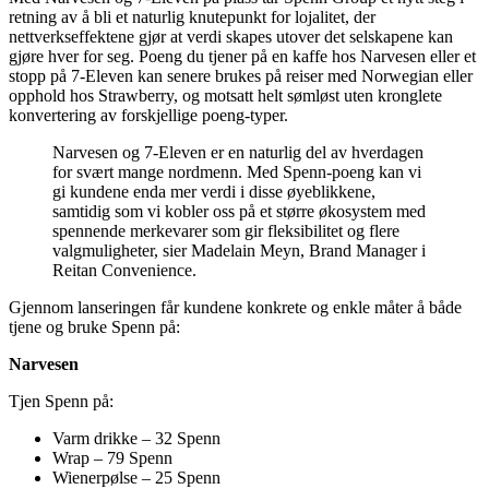
retning av å bli et naturlig knutepunkt for lojalitet, der
nettverkseffektene gjør at verdi skapes utover det selskapene kan
gjøre hver for seg. Poeng du tjener på en kaffe hos Narvesen eller et
stopp på 7-Eleven kan senere brukes på reiser med Norwegian eller
opphold hos Strawberry, og motsatt helt sømløst uten kronglete
konvertering av forskjellige poeng-typer.
Narvesen og 7-Eleven er en naturlig del av hverdagen
for svært mange nordmenn. Med Spenn-poeng kan vi
gi kundene enda mer verdi i disse øyeblikkene,
samtidig som vi kobler oss på et større økosystem med
spennende merkevarer som gir fleksibilitet og flere
valgmuligheter, sier Madelain Meyn, Brand Manager i
Reitan Convenience.
Gjennom lanseringen får kundene konkrete og enkle måter å både
tjene og bruke Spenn på:
Narvesen
Tjen Spenn på:
Varm drikke – 32 Spenn
Wrap – 79 Spenn
Wienerpølse – 25 Spenn