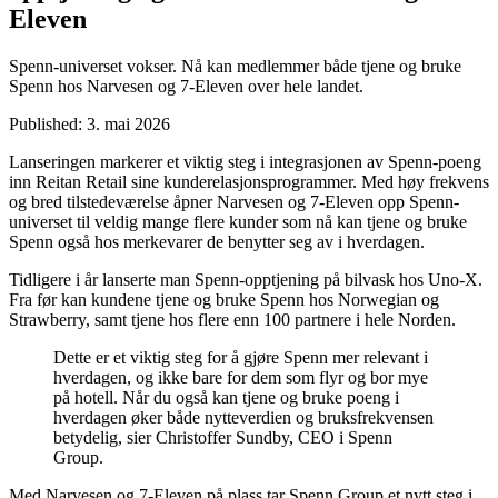
Eleven
Spenn-universet vokser. Nå kan medlemmer både tjene og bruke
Spenn hos Narvesen og 7-Eleven over hele landet.
Published:
3. mai 2026
Lanseringen markerer et viktig steg i integrasjonen av Spenn-poeng
inn Reitan Retail sine kunderelasjonsprogrammer. Med høy frekvens
og bred tilstedeværelse åpner Narvesen og 7-Eleven opp Spenn-
universet til veldig mange flere kunder som nå kan tjene og bruke
Spenn også hos merkevarer de benytter seg av i hverdagen.
Tidligere i år lanserte man Spenn-opptjening på bilvask hos Uno-X.
Fra før kan kundene tjene og bruke Spenn hos Norwegian og
Strawberry, samt tjene hos flere enn 100 partnere i hele Norden.
Dette er et viktig steg for å gjøre Spenn mer relevant i
hverdagen, og ikke bare for dem som flyr og bor mye
på hotell. Når du også kan tjene og bruke poeng i
hverdagen øker både nytteverdien og bruksfrekvensen
betydelig, sier Christoffer Sundby, CEO i Spenn
Group.
Med Narvesen og 7-Eleven på plass tar Spenn Group et nytt steg i