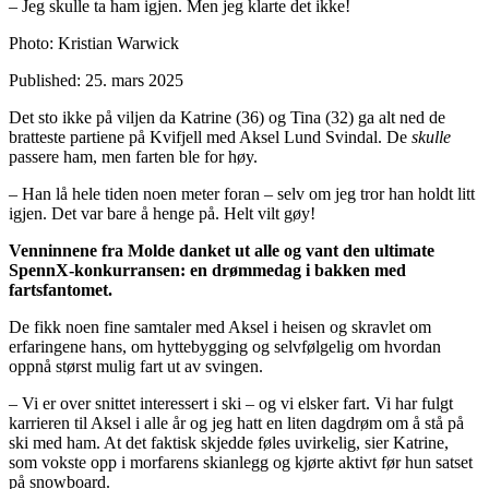
– Jeg skulle ta ham igjen. Men jeg klarte det ikke!
Photo: Kristian Warwick
Published:
25. mars 2025
Det sto ikke på viljen da Katrine (36) og Tina (32) ga alt ned de
bratteste partiene på Kvifjell med Aksel Lund Svindal. De
skulle
passere ham, men farten ble for høy.
– Han lå hele tiden noen meter foran – selv om jeg tror han holdt litt
igjen. Det var bare å henge på. Helt vilt gøy!
Venninnene fra Molde danket ut alle og vant den ultimate
SpennX-konkurransen: en drømmedag i bakken med
fartsfantomet.
De fikk noen fine samtaler med Aksel i heisen og skravlet om
erfaringene hans, om hyttebygging og selvfølgelig om hvordan
oppnå størst mulig fart ut av svingen.
– Vi er over snittet interessert i ski – og vi elsker fart. Vi har fulgt
karrieren til Aksel i alle år og jeg hatt en liten dagdrøm om å stå på
ski med ham. At det faktisk skjedde føles uvirkelig, sier Katrine,
som vokste opp i morfarens skianlegg og kjørte aktivt før hun satset
på snowboard.