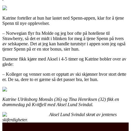
Katrine forteller at hun har lastet ned Spenn-appen, klar for å tjene
Spenn til nye opplevelser.
– Norwegian flyr fra Molde og jeg bor ofte på hotellene til
Strawberry, så det er midt i blinken for meg å tjene Spenn på tvers
av selskapene. Det at jeg kan handle turutstyr i appen som jeg også
tjener Spenn på er en stor bonus, sier hun.
Damene fikk kjøre med Aksel i 4-5 timer og Katrine bobler over av
glede:
– Kolleger og venner som er opptatt av ski skjønner hvor stort dette
er. De sa, dere to er gærne så det passer bra, ler hun.
Katrine Ulriksborg Monsås (36) og Tina Henriksen (32) fikk en
drømmedag på Kvitfjell med Aksel Lund Svindal.
Aksel Lund Svindal skrøt av jentenes
skiferdigheter.