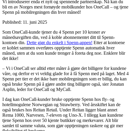
Vi introduserer enda et nytt og spennende partnerskap. Nå kan du
bli en av Norges mest fornøyde mobilkunder hos OneCall – og tjene
Spenn på mobilregningen din hver måned!
Published:
11. juni 2025
Som OneCall-kunde tjener du 4 Spenn per 10 kroner av
månedsavgiften din, ved å koble abonnementet ditt til Spenn-
kontoen din.
Dette gjør du enkelt i Spenn-appen!
Etter at kontoene
er koblet sammen overføres opptjente Spenn automatisk hver
måned, uten at du som kunde trenger å foreta deg noe. Enklere blir
det ikke!
– Vi i OneCall ser alltid etter måter å gjøre det billigere for kundene
våre, og derfor er vi veldig glade for å få Spenn med på laget. Med 4
Spenn per tier er det ikke bare mobilregningen som er billig, du kan
også bruke Spenn på å gjøre andre ting billigere også, sier Jonatan
Asplin, leder for OneCall og MyCall.
I dag kan OneCall-kunder bruke opptjente Spenn hos fly- og
hotellmogulene Norwegian og Strawberry. Ved årsskiftet kan de
også brukes hos Reitan Retail. Under Reitan ligger blant annet
Rema 1000, Narvesen, 7-eleven og Uno-X. I tillegg kan kundene
tjene Spenn hos over 50 kjente butikker og merkevarer. Alt blir
samlet til samme valuta, som gjør opptjeningen raskere og gir mer
fleksibilitet til brukerne.