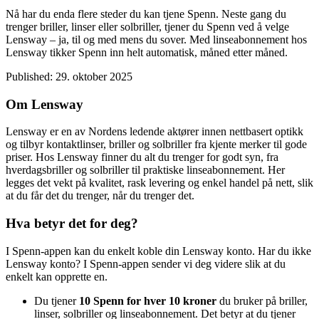
Nå har du enda flere steder du kan tjene Spenn. Neste gang du
trenger briller, linser eller solbriller, tjener du Spenn ved å velge
Lensway – ja, til og med mens du sover. Med linseabonnement hos
Lensway tikker Spenn inn helt automatisk, måned etter måned.
Published:
29. oktober 2025
Om Lensway
Lensway er en av Nordens ledende aktører innen nettbasert optikk
og tilbyr kontaktlinser, briller og solbriller fra kjente merker til gode
priser. Hos Lensway finner du alt du trenger for godt syn, fra
hverdagsbriller og solbriller til praktiske linseabonnement. Her
legges det vekt på kvalitet, rask levering og enkel handel på nett, slik
at du får det du trenger, når du trenger det.
Hva betyr det for deg?
I Spenn-appen kan du enkelt koble din Lensway konto. Har du ikke
Lensway konto? I Spenn-appen sender vi deg videre slik at du
enkelt kan opprette en.
Du tjener
10 Spenn for hver 10 kroner
du bruker på briller,
linser, solbriller og linseabonnement. Det betyr at du tjener