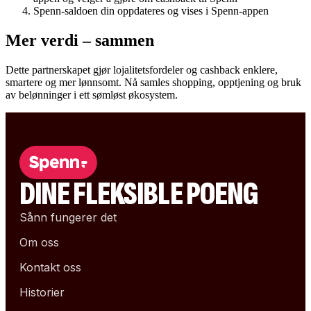
Spenn-saldoen din oppdateres og vises i Spenn-appen
Mer verdi – sammen
Dette partnerskapet gjør lojalitetsfordeler og cashback enklere,
smartere og mer lønnsomt. Nå samles shopping, opptjening og bruk
av belønninger i ett sømløst økosystem.
DINE FLEKSIBLE POENG
Sånn fungerer det
Om oss
Kontakt oss
Historier