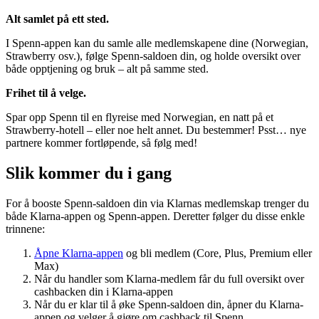
Alt samlet på ett sted.
I Spenn-appen kan du samle alle medlemskapene dine (Norwegian,
Strawberry osv.), følge Spenn-saldoen din, og holde oversikt over
både opptjening og bruk – alt på samme sted.
Frihet til å velge.
Spar opp Spenn til en flyreise med Norwegian, en natt på et
Strawberry-hotell – eller noe helt annet. Du bestemmer! Psst… nye
partnere kommer fortløpende, så følg med!
Slik kommer du i gang
For å booste Spenn-saldoen din via Klarnas medlemskap trenger du
både Klarna-appen og Spenn-appen. Deretter følger du disse enkle
trinnene:
Åpne Klarna-appen
og bli medlem (Core, Plus, Premium eller
Max)
Når du handler som Klarna-medlem får du full oversikt over
cashbacken din i Klarna-appen
Når du er klar til å øke Spenn-saldoen din, åpner du Klarna-
appen og velger å gjøre om cashback til Spenn