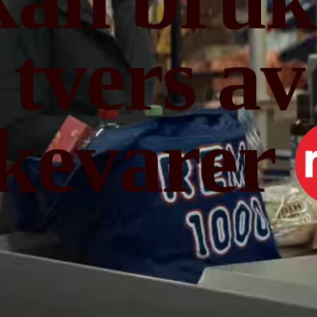
tvers av
kevarer