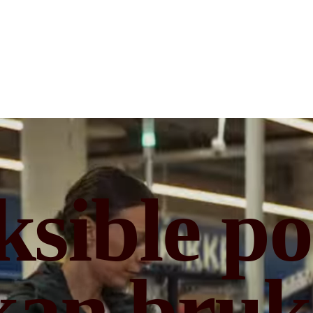
ksible p
kan bruk