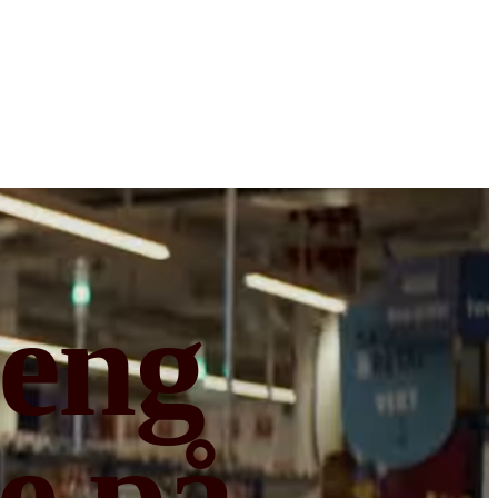
oeng
e på