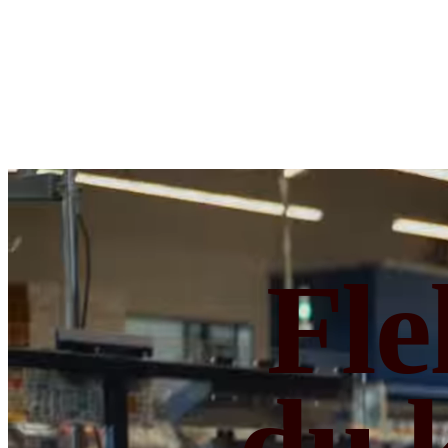
Fle
du 